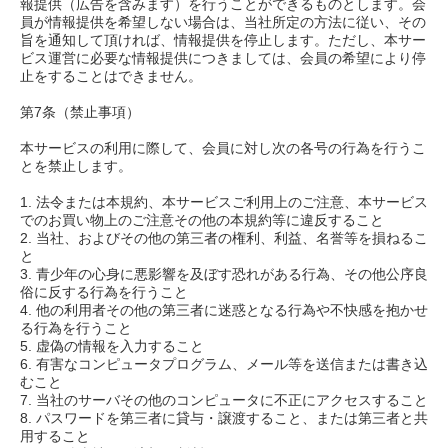
報提供（広告を含みます）を行うことができるものとします。会
員が情報提供を希望しない場合は、当社所定の方法に従い、その
旨を通知して頂ければ、情報提供を停止します。ただし、本サー
ビス運営に必要な情報提供につきましては、会員の希望により停
止をすることはできません。
第7条（禁止事項）
本サービスの利用に際して、会員に対し次の各号の行為を行うこ
とを禁止します。
1. 法令または本規約、本サービスご利用上のご注意、本サービス
でのお買い物上のご注意その他の本規約等に違反すること
2. 当社、およびその他の第三者の権利、利益、名誉等を損ねるこ
と
3. 青少年の心身に悪影響を及ぼす恐れがある行為、その他公序良
俗に反する行為を行うこと
4. 他の利用者その他の第三者に迷惑となる行為や不快感を抱かせ
る行為を行うこと
5. 虚偽の情報を入力すること
6. 有害なコンピュータプログラム、メール等を送信または書き込
むこと
7. 当社のサーバその他のコンピュータに不正にアクセスすること
8. パスワードを第三者に貸与・譲渡すること、または第三者と共
用すること