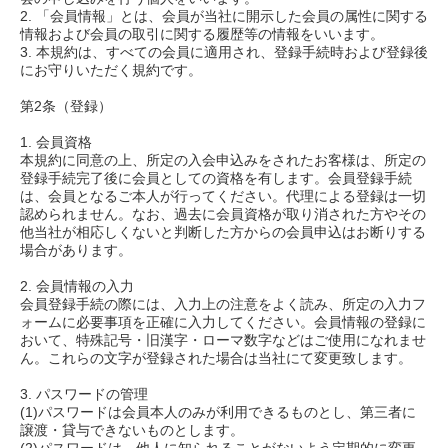
2. 「会員情報」とは、会員が当社に開示した会員の属性に関する
情報および会員の取引に関する履歴等の情報をいいます。
3. 本規約は、すべての会員に適用され、登録手続時および登録後
にお守りいただく規約です。
第2条（登録）
1. 会員資格
本規約に同意の上、所定の入会申込みをされたお客様は、所定の
登録手続完了後に会員としての資格を有します。会員登録手続
は、会員となるご本人が行ってください。代理による登録は一切
認められません。なお、過去に会員資格が取り消された方やその
他当社が相応しくないと判断した方からの会員申込はお断りする
場合があります。
2. 会員情報の入力
会員登録手続の際には、入力上の注意をよく読み、所定の入力フ
ォームに必要事項を正確に入力してください。会員情報の登録に
おいて、特殊記号・旧漢字・ローマ数字などはご使用になれませ
ん。これらの文字が登録された場合は当社にて変更致します。
3. パスワードの管理
(1)パスワードは会員本人のみが利用できるものとし、第三者に
譲渡・貸与できないものとします。