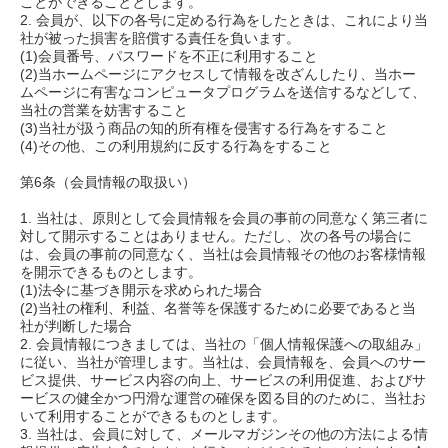
ことができることとします。
2. 会員が、以下の各号に定める行為をしたときは、これにより当
社が被った損害を賠償する責任を負います。
(1)会員番号、パスワードを不正に利用すること
(2)当ホームページにアクセスして情報を改ざんしたり、当ホー
ムページに有害なコンピュータプログラムを送信するなどして、
当社の営業を妨害すること
(3)当社が扱う商品の知的所有権を侵害する行為をすること
(4)その他、この利用規約に反する行為をすること
第6条（会員情報の取扱い）
1. 当社は、原則として会員情報を会員の事前の同意なく第三者に
対して開示することはありません。ただし、次の各号の場合に
は、会員の事前の同意なく、当社は会員情報その他のお客様情報
を開示できるものとします。
(1)法令に基づき開示を求められた場合
(2)当社の権利、利益、名誉等を保護するために必要であると当
社が判断した場合
2. 会員情報につきましては、当社の「個人情報保護への取組み」
に従い、当社が管理します。当社は、会員情報を、会員へのサー
ビス提供、サービス内容の向上、サービスの利用促進、およびサ
ービスの健全かつ円滑な運営の確保を図る目的のために、当社お
いて利用することができるものとします。
3. 当社は、会員に対して、メールマガジンその他の方法による情