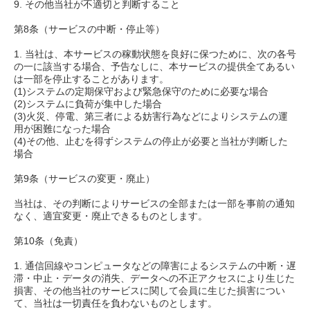
9. その他当社が不適切と判断すること
第8条（サービスの中断・停止等）
1. 当社は、本サービスの稼動状態を良好に保つために、次の各号
の一に該当する場合、予告なしに、本サービスの提供全てあるい
は一部を停止することがあります。
(1)システムの定期保守および緊急保守のために必要な場合
(2)システムに負荷が集中した場合
(3)火災、停電、第三者による妨害行為などによりシステムの運
用が困難になった場合
(4)その他、止むを得ずシステムの停止が必要と当社が判断した
場合
第9条（サービスの変更・廃止）
当社は、その判断によりサービスの全部または一部を事前の通知
なく、適宜変更・廃止できるものとします。
第10条（免責）
1. 通信回線やコンピュータなどの障害によるシステムの中断・遅
滞・中止・データの消失、データへの不正アクセスにより生じた
損害、その他当社のサービスに関して会員に生じた損害につい
て、当社は一切責任を負わないものとします。