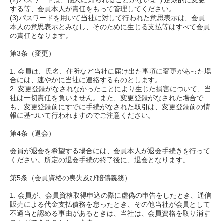
(2)パスワードは、他人に知られることがないよう定期的に変更
する等、会員本人が責任をもって管理してください。
(3)パスワードを用いて当社に対して行われた意思表示は、会員
本人の意思表示とみなし、そのために生じる支払等はすべて会員
の責任となります。
第3条（変更）
1. 会員は、氏名、住所など当社に届け出た事項に変更があった場
合には、速やかに当社に連絡するものとします。
2. 変更登録がなされなかったことにより生じた損害について、当
社は一切責任を負いません。また、変更登録がなされた場合で
も、変更登録前にすでに手続がなされた取引は、変更登録前の情
報に基づいて行われますのでご注意ください。
第4条（退会）
会員が退会を希望する場合には、会員本人が退会手続きを行って
ください。所定の退会手続の終了後に、退会となります。
第5条（会員資格の喪失及び賠償義務）
1. 会員が、会員資格取得申込の際に虚偽の申告をしたとき、通信
販売による代金支払債務を怠ったとき、その他当社が会員として
不適当と認める事由があるときは、当社は、会員資格を取り消す